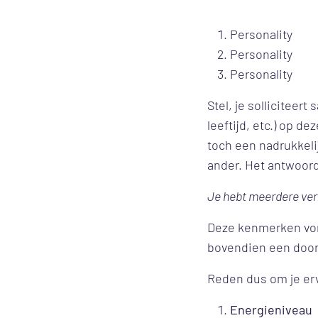
Personality
Personality
Personality
Stel, je solliciteer
leeftijd, etc.) op de
toch een nadrukkelij
ander. Het antwoord
Je hebt meerdere ve
Deze kenmerken vor
bovendien een doors
Reden dus om je erv
Energieniveau