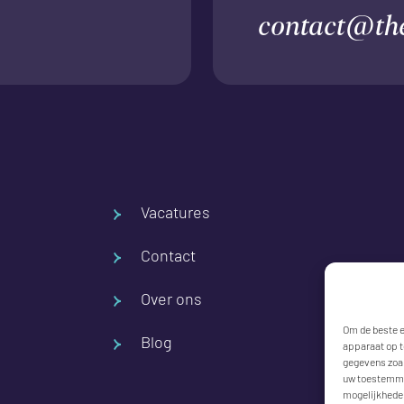
contact@th
Vacatures
Contact
Over ons
Om de beste e
Blog
apparaat op t
gegevens zoal
uw toestemmin
mogelijkhede