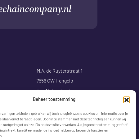
echaincompany.nl
M.A. de Ruyterstraat 1
7556 CW Hengelo
The Netherlands
Beheer toestemming
rvaringen te bieden, gebruiken wij technologieën zoals cookies om informatie over je
e slaan en/of te raadplegen. Door in te stemmen met deze technologieën kunnen wij
s surfgedrag of unieke ID's op deze site verwerken. Als je geen toestemming geeft of
g intrekt, kan dit een nadelige invloed hebben op bepaalde functies en
n.