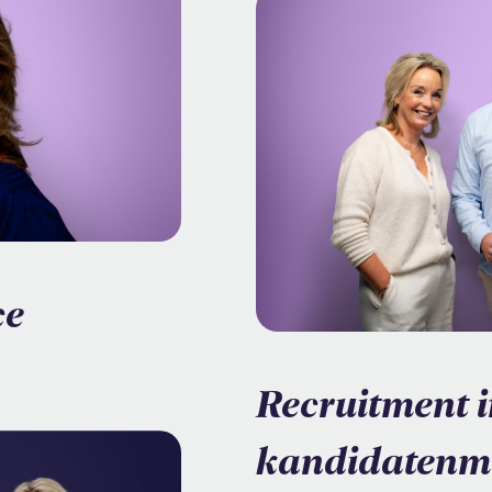
ce
Recruitment i
kandidatenma