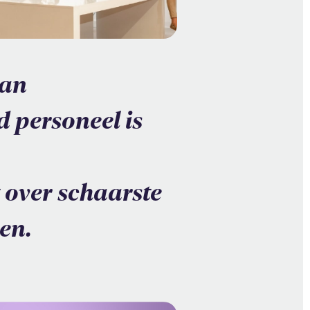
van
d personeel is
 over schaarste
en.