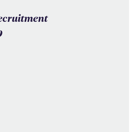
ecruitment
9